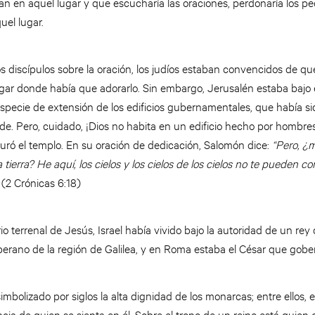
ían en aquel lugar y que escucharía las oraciones, perdonaría los pe
uel lugar.
 discípulos sobre la oración, los judíos estaban convencidos de qu
ugar donde había que adorarlo. Sin embargo, Jerusalén estaba bajo 
specie de extensión de los edificios gubernamentales, que había si
de. Pero, cuidado, ¡Dios no habita en un edificio hecho por hombres
guró el templo. En su oración de dedicación, Salomón dice:
“Pero, ¿
 tierra? He aquí, los cielos y los cielos de los cielos no te pueden 
(2 Crónicas 6:18)
io terrenal de Jesús, Israel había vivido bajo la autoridad de un rey
berano de la región de Galilea, y en Roma estaba el César que gobe
mbolizado por siglos la alta dignidad de los monarcas; entre ellos, e
ia de quien se sienta en él. Sobre el trono de un reino está quien