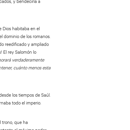
cados, y bendeciría a
e Dios habitaba en el
el dominio de los romanos.
do reedificado y ampliado
! El rey Salomón lo
morará verdaderamente
contener, cuánto menos esta
 desde los tiempos de Saúl.
rnaba todo el imperio.
l trono, que ha
 ostenta el máximo poder.