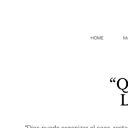
HOME
M
“Q
L
"Dios puede organizar el caos, restaur