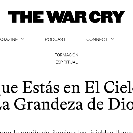
AGAZINE
PODCAST
CONNECT
ABOUT
CONTACT US
FORMACIÓN
ESPIRITUAL
CURRENT ISSUE
GET EMAILS
ARCHIVE
ue Estás en El Ciel
ALL ARTICLES
a Grandeza de Di
ar lo derribado, iluminar las tinieblas, llenar