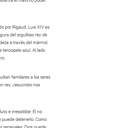
do por Rigaud, Luis XIV es
gura del orgulloso rey de
ndeza a través del mármol,
e terciopelo azul. Al lado
tro.
ltan familiares a los seres
n rey. Jesucristo nos
 e irresistible. Él no
so puede detenerlo. Como
es terrenales. Dios puede