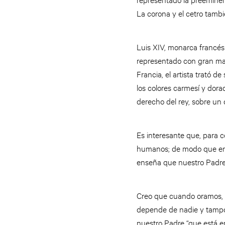
La corona y el cetro tambi
Luis XIV, monarca francés
representado con gran maj
Francia, el artista trató 
los colores carmesí y dorado
derecho del rey, sobre un 
Es interesante que, para c
humanos; de modo que en su
enseña que nuestro Padre t
Creo que cuando oramos, e
depende de nadie y tampoc
nuestro Padre “que está en