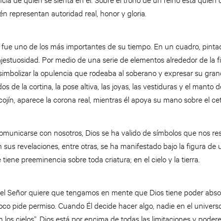
én representan autoridad real, honor y gloria.
 fue uno de los más importantes de su tiempo. En un cuadro, pinta
estuosidad. Por medio de una serie de elementos alrededor de la fi
de simbolizar la opulencia que rodeaba al soberano y expresar su gra
s de la cortina, la pose altiva, las joyas, las vestiduras y el manto d
cojín, aparece la corona real, mientras él apoya su mano sobre el ce
omunicarse con nosotros, Dios se ha valido de símbolos que nos resu
s revelaciones, entre otras, se ha manifestado bajo la figura de u
iene preeminencia sobre toda criatura; en el cielo y la tierra.
l Señor quiere que tengamos en mente que Dios tiene poder absoluto
o pide permiso. Cuando Él decide hacer algo, nadie en el univer
 los cielos”, Dios está por encima de todas las limitaciones y poder