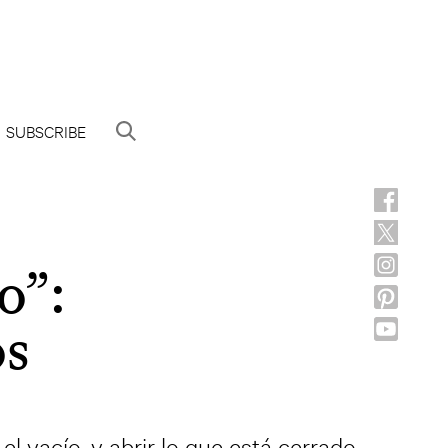
SUBSCRIBE
o”:
os
 el vacío, y abrir lo que está cerrado.