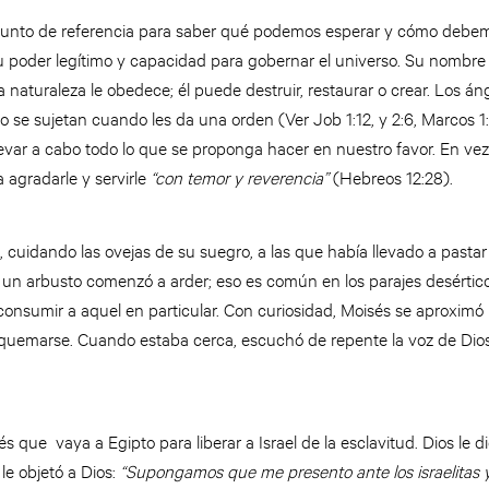
punto de referencia para saber qué podemos esperar y cómo debemo
u poder legítimo y capacidad para gobernar el universo. Su nombre
a naturaleza le obedece; él puede destruir, restaurar o crear. Los án
 se sujetan cuando les da una orden (Ver Job 1:12, y 2:6, Marcos 1:3
levar a cabo todo lo que se proponga hacer en nuestro favor. En vez
agradarle y servirle
“con temor y reverencia”
(Hebreos 12:28).
, cuidando las ovejas de su suegro, a las que había llevado a pasta
un arbusto comenzó a arder; eso es común en los parajes desérticos
consumir a aquel en particular. Con curiosidad, Moisés se aproximó 
quemarse. Cuando estaba cerca, escuchó de repente la voz de Dios
que vaya a Egipto para liberar a Israel de la esclavitud. Dios le d
e objetó a Dios:
“Supongamos que me presento ante los israelitas y 