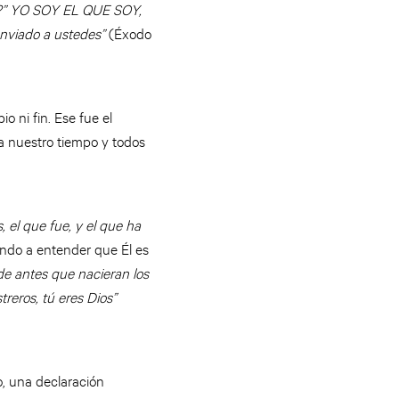
ma?” YO SOY EL QUE SOY,
 enviado a ustedes”
(Éxodo
o ni fin. Ese fue el
ra nuestro tiempo y todos
, el que fue, y el que ha
dando a entender que Él es
e antes que nacieran los
reros, tú eres Dios”
o, una declaración