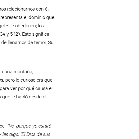
s relacionarnos con él.
 representa el dominio que
geles le obedecen; los
4 y 5:12). Esto significa
 de llenarnos de temor, Su
r a una montaña,
, pero lo curioso era que
para ver por qué causa el
 que le habló desde el
ice:
“Ve, porque yo estaré
les digo: ‘El Dios de sus