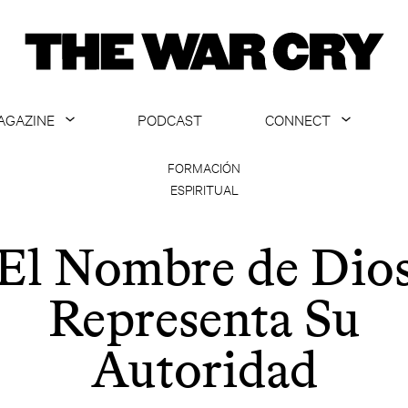
AGAZINE
PODCAST
CONNECT
ABOUT
CONTACT US
FORMACIÓN
ESPIRITUAL
CURRENT ISSUE
GET EMAILS
ARCHIVE
El Nombre de Dio
ALL ARTICLES
Representa Su
Autoridad