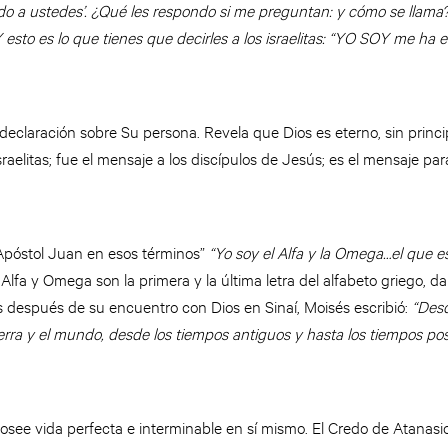
o a ustedes’. ¿Qué les respondo si me preguntan: y cómo se lla
 esto es lo que tienes que decirles a los israelitas: “YO SOY me ha
eclaración sobre Su persona. Revela que Dios es eterno, sin principi
sraelitas; fue el mensaje a los discípulos de Jesús; es el mensaje pa
 Apóstol Juan en esos términos”
“Yo soy el Alfa y la Omega…el que es
 Alfa y Omega son la primera y la última letra del alfabeto griego, 
os después de su encuentro con Dios en Sinaí, Moisés escribió:
“Desd
erra y el mundo, desde los tiempos antiguos y hasta los tiempos post
 posee vida perfecta e interminable en sí mismo. El Credo de Atanasi