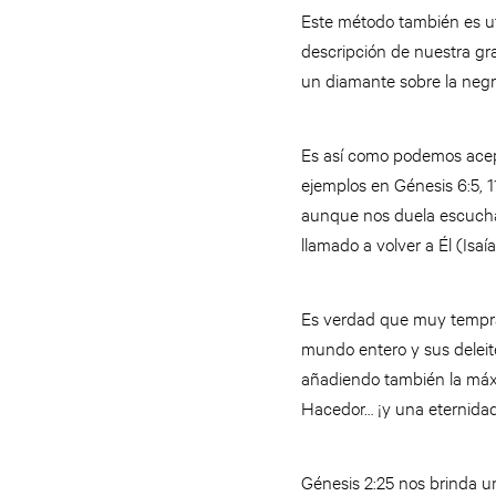
Este método también es ut
descripción de nuestra gr
un diamante sobre la neg
Es así como podemos acept
ejemplos en Génesis 6:5, 11
aunque nos duela escuchar
llamado a volver a Él (Isaí
Es verdad que muy tempran
mundo entero y sus deleit
añadiendo también la máxi
Hacedor… ¡y una eternidad 
Génesis 2:25 nos brinda u