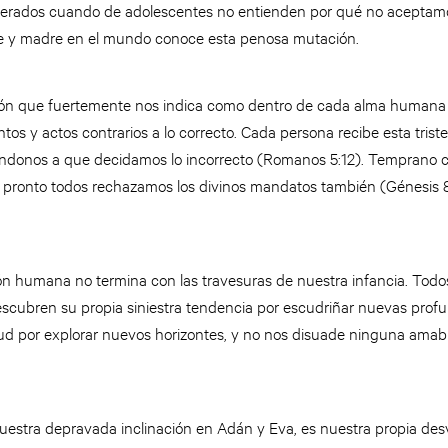
perados cuando de adolescentes no entienden por qué no aceptam
re y madre en el mundo conoce esta penosa mutación.
ción que fuertemente nos indica como dentro de cada alma humana h
os y actos contrarios a lo correcto. Cada persona recibe esta trist
ndonos a que decidamos lo incorrecto (Romanos 5:12). Temprano c
y pronto todos rechazamos los divinos mandatos también (Génesis 8:
n humana no termina con las travesuras de nuestra infancia. Tod
descubren su propia siniestra tendencia por escudriñar nuevas profu
etud por explorar nuevos horizontes, y no nos disuade ninguna amab
.
nuestra depravada inclinación en Adán y Eva, es nuestra propia des