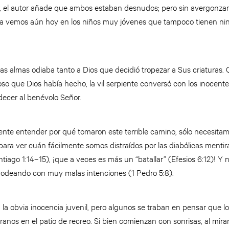
, el autor añade que ambos estaban desnudos; pero sin avergonzars
la vemos aún hoy en los niños muy jóvenes que tampoco tienen ni
s almas odiaba tanto a Dios que decidió tropezar a Sus criaturas. 
so que Dios había hecho, la vil serpiente conversó con los inocent
ecer al benévolo Señor.
nte entender por qué tomaron este terrible camino, sólo necesitam
para ver cuán fácilmente somos distraídos por las diabólicas mentir
tiago 1:14–15), ¡que a veces es más un “batallar” (Efesios 6:12)! Y
odeando con muy malas intenciones (1 Pedro 5:8).
 obvia inocencia juvenil, pero algunos se traban en pensar que l
tiranos en el patio de recreo. Si bien comienzan con sonrisas, al mira