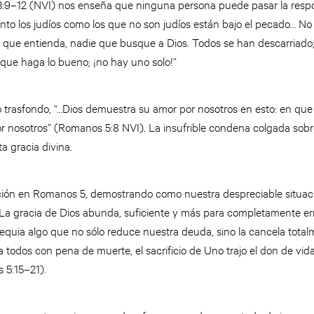
 3:9–12 (NVI) nos enseña que ninguna persona puede pasar la respon
o los judíos como los que no son judíos están bajo el pecado… No h
e que entienda, nadie que busque a Dios. Todos se han descarriado;
que haga lo bueno; ¡no hay uno solo!”
o trasfondo, “…Dios demuestra su amor por nosotros en esto: en qu
or nosotros” (Romanos 5:8 NVI). La insufrible condena colgada sob
ita gracia divina.
ación en Romanos 5, demostrando como nuestra despreciable situa
a gracia de Dios abunda, suficiente y más para completamente er
equia algo que no sólo reduce nuestra deuda, sino la cancela total
 todos con pena de muerte, el sacrificio de Uno trajo el don de vid
 5:15–21).