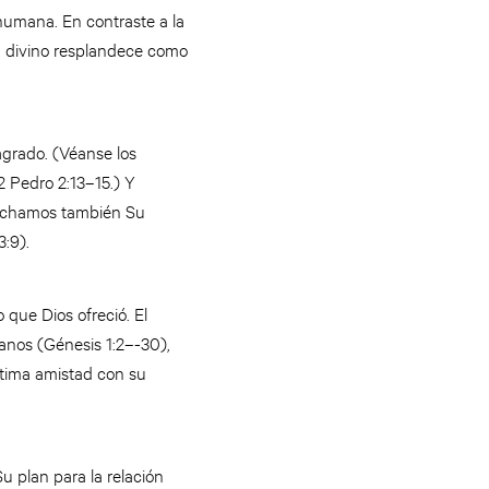
humana. En contraste a la
n divino resplandece como
agrado. (Véanse los
 2 Pedro 2:13–15.) Y
scuchamos también Su
3:9).
que Dios ofreció. El
anos (Génesis 1:2–-30),
ntima amistad con su
 plan para la relación