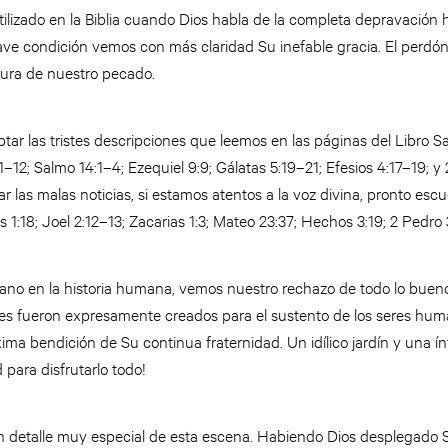
ilizado en la Biblia cuando Dios habla de la completa depravación 
ave condición vemos con más claridad Su inefable gracia. El perdó
rura de nuestro pecado.
ar las tristes descripciones que leemos en las páginas del Libro S
–12; Salmo 14:1–4; Ezequiel 9:9; Gálatas 5:19–21; Efesios 4:17–19; y
 las malas noticias, si estamos atentos a la voz divina, pronto e
as 1:18; Joel 2:12–13; Zacarias 1:3; Mateo 23:37; Hechos 3:19; 2 Pedro 
o en la historia humana, vemos nuestro rechazo de todo lo bueno 
es fueron expresamente creados para el sustento de los seres hum
ma bendición de Su continua fraternidad. Un idílico jardín y una í
para disfrutarlo todo!
n detalle muy especial de esta escena. Habiendo Dios desplegado Su