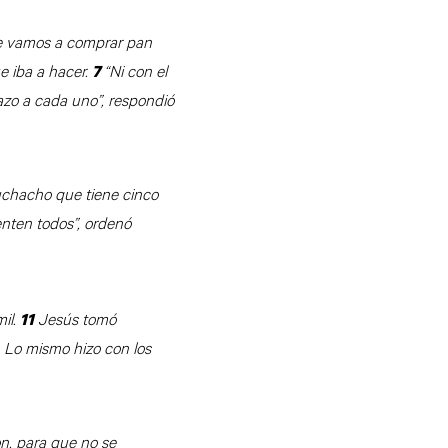
nde vamos a comprar pan
ue iba a hacer.
“Ni con el
7
azo a cada uno”, respondió
chacho que tiene cinco
nten todos”, ordenó
il.
Jesús tomó
11
. Lo mismo hizo con los
on, para que no se