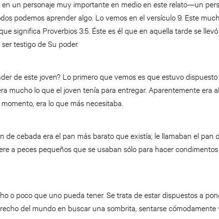
en un personaje muy importante en medio en este relato—un per
odos podemos aprender algo. Lo vemos en el versículo 9. Este mu
e significa Proverbios 3:5. Éste es él que en aquella tarde se llev
y ser testigo de Su poder.
er de este joven? Lo primero que vemos es que estuvo dispuesto a
a mucho lo que el joven tenía para entregar. Aparentemente era alg
se momento, era lo que más necesitaba.
 de cebada era el pan más barato que existía; le llamaban el pan d
refiere a peces pequeños que se usaban sólo para hacer condimentos
cho o poco que uno pueda tener. Se trata de estar dispuestos a pon
derecho del mundo en buscar una sombrita, sentarse cómodamente y