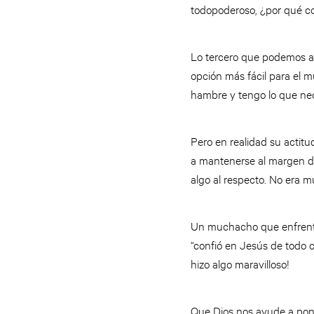
todopoderoso, ¿por qué c
Lo tercero que podemos ap
opción más fácil para el 
hambre y tengo lo que nec
Pero en realidad su actit
a mantenerse al margen del
algo al respecto. No era m
Un muchacho que enfrentó 
“confió en Jesús de todo c
hizo algo maravilloso!
Que Dios nos ayude a pon