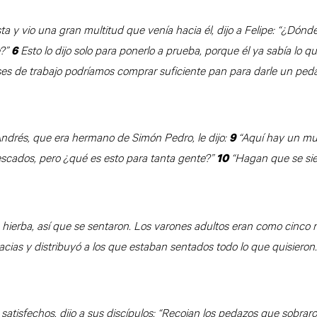
ta y vio una gran multitud que venía hacia él, dijo a Felipe: “¿Dó
e?”
Esto lo dijo solo para ponerlo a prueba, porque él ya sabía lo q
6
ses de trabajo podríamos comprar suficiente pan para darle un ped
Andrés, que era hermano de Simón Pedro, le dijo:
“Aquí hay un mu
9
scados, pero ¿qué es esto para tanta gente?”
“Hagan que se sie
10
hierba, así que se sentaron. Los varones adultos eran como cinco m
acias y distribuyó a los que estaban sentados todo lo que quisieron
atisfechos, dijo a sus discípulos: “Recojan los pedazos que sobrar