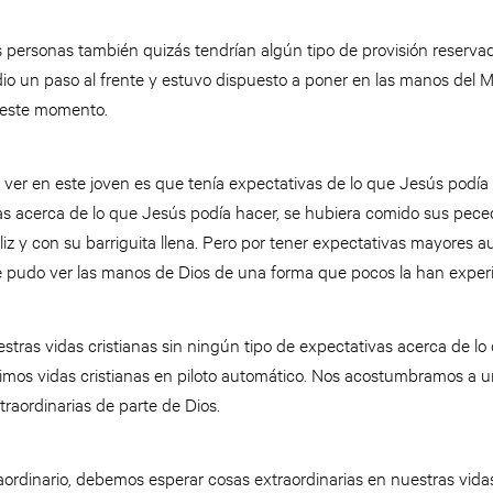
personas también quizás tendrían algún tipo de provisión reserva
io un paso al frente y estuvo dispuesto a poner en las manos del Me
 este momento.
r en este joven es que tenía expectativas de lo que Jesús podía h
as acerca de lo que Jesús podía hacer, se hubiera comido sus pecec
liz y con su barriguita llena. Pero por tener expectativas mayores a
ue pudo ver las manos de Dios de una forma que pocos la han expe
tras vidas cristianas sin ningún tipo de expectativas acerca de l
ivimos vidas cristianas en piloto automático. Nos acostumbramos a 
raordinarias de parte de Dios.
aordinario, debemos esperar cosas extraordinarias en nuestras vidas