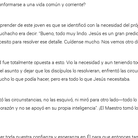
onformarse a una vida común y corriente?
render de este joven es que se identificó con la necesidad del pr
muchacho era decir: “Bueno, todo muy lindo. Jesús es un gran pred
esito para resolver ese detalle. Cuídense mucho. Nos vemos otro dí
ud fue totalmente opuesta a esto. Vio la necesidad y aun teniendo 
 asunto y dejar que los discípulos lo resolvieran, enfrentó las circ
ucho lo que podía hacer, pero era todo lo que Jesús necesitaba.
las circunstancias, no las esquivó, ni miró para otro lado—todo lo
orazón y no se apoyó en su propia inteligencia”. ¡El Maestro tomó lo
er toda nuestra confianza y esperanza en Él para que entonces t