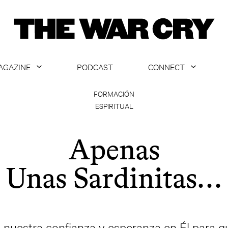
AGAZINE
PODCAST
CONNECT
ABOUT
CONTACT US
FORMACIÓN
ESPIRITUAL
CURRENT ISSUE
GET EMAILS
ARCHIVE
Apenas
ALL ARTICLES
Unas Sardinitas…
 nuestra confianza y esperanza en Él para 