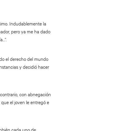
ójimo. Indudablemente la
icador, pero ya me ha dado
a…”.
todo el derecho del mundo
unstancias y decidió hacer
 contrario, con abnegación
 que el joven le entregó e
ambién cada uno de