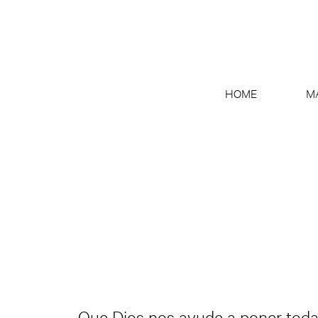
HOME
M
Que Dios nos ayude a poner toda